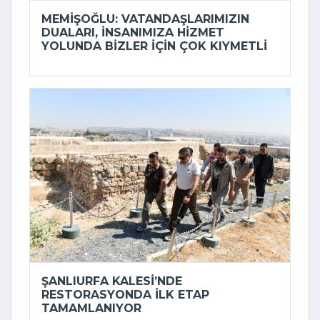
MEMIŞOĞLU: VATANDAŞLARIMIZIN
DUALARI, INSANIMIZA HIZMET
YOLUNDA BIZLER IÇIN ÇOK KIYMETLI
ŞANLIURFA KALESI’NDE
RESTORASYONDA ILK ETAP
TAMAMLANIYOR