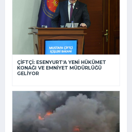
ÇIFTÇI: ESENYURT’A YENI HÜKÜMET
KONAĞI VE EMNIYET MÜDÜRLÜĞÜ
GELIYOR