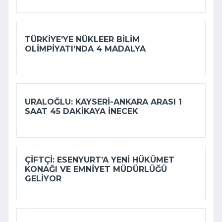
TÜRKIYE’YE NÜKLEER BILIM
OLIMPIYATI’NDA 4 MADALYA
URALOĞLU: KAYSERI-ANKARA ARASI 1
SAAT 45 DAKIKAYA INECEK
ÇIFTÇI: ESENYURT’A YENI HÜKÜMET
KONAĞI VE EMNIYET MÜDÜRLÜĞÜ
GELIYOR