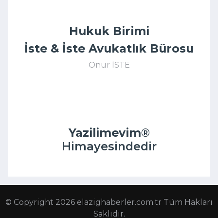
Hukuk Birimi
İste & İste Avukatlık Bürosu
Onur İSTE
Yazilimevim
®
Himayesindedir
© Copyright 2026 elazighaberler.com.tr Tüm Hakları
Saklıdır.