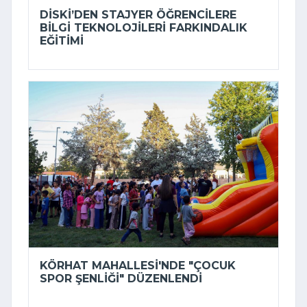
DİSKİ’DEN STAJYER ÖĞRENCILERE
BILGI TEKNOLOJILERI FARKINDALIK
EĞITIMI
KÖRHAT MAHALLESI'NDE "ÇOCUK
SPOR ŞENLIĞI" DÜZENLENDI