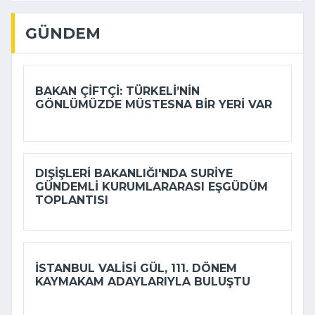
GÜNDEM
BAKAN ÇIFTÇI: TÜRKELI’NIN
GÖNLÜMÜZDE MÜSTESNA BIR YERI VAR
DIŞIŞLERI BAKANLIĞI'NDA SURIYE
GÜNDEMLI KURUMLARARASI EŞGÜDÜM
TOPLANTISI
İSTANBUL VALISI GÜL, 111. DÖNEM
KAYMAKAM ADAYLARIYLA BULUŞTU