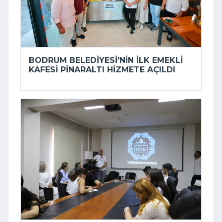
BODRUM BELEDIYESI'NIN ILK EMEKLI
KAFESI PINARALTI HIZMETE AÇILDI