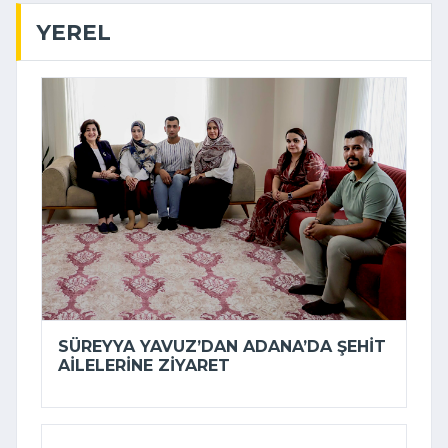
YEREL
SÜREYYA YAVUZ’DAN ADANA’DA ŞEHIT
AILELERINE ZIYARET