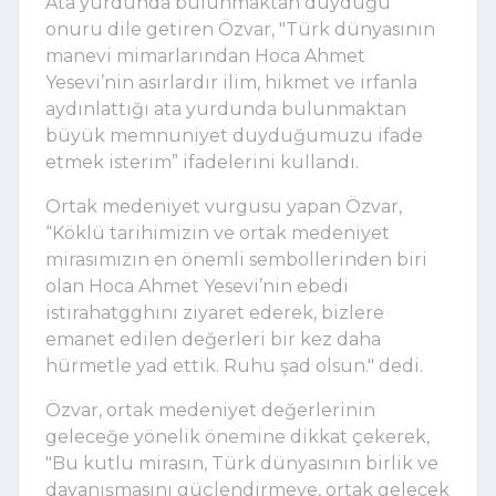
Ata yurdunda bulunmaktan duyduğu
onuru dile getiren Özvar, "Türk dünyasının
manevi mimarlarından Hoca Ahmet
Yesevi’nin asırlardır ilim, hikmet ve irfanla
aydınlattığı ata yurdunda bulunmaktan
büyük memnuniyet duyduğumuzu ifade
etmek isterim” ifadelerini kullandı.
Ortak medeniyet vurgusu yapan Özvar,
“Köklü tarihimizin ve ortak medeniyet
mirasımızın en önemli sembollerinden biri
olan Hoca Ahmet Yesevi’nin ebedi
istirahatgghını ziyaret ederek, bizlere
emanet edilen değerleri bir kez daha
hürmetle yad ettik. Ruhu şad olsun." dedi.
Özvar, ortak medeniyet değerlerinin
geleceğe yönelik önemine dikkat çekerek,
"Bu kutlu mirasın, Türk dünyasının birlik ve
dayanışmasını güçlendirmeye, ortak gelecek