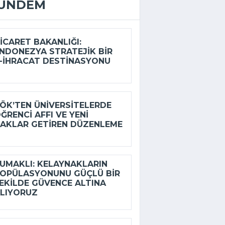
ÜNDEM
ICARET BAKANLIĞI:
NDONEZYA STRATEJIK BIR
-İHRACAT DESTINASYONU
ÖK’TEN ÜNIVERSITELERDE
ĞRENCI AFFI VE YENI
AKLAR GETIREN DÜZENLEME
UMAKLI: KELAYNAKLARIN
OPÜLASYONUNU GÜÇLÜ BIR
EKILDE GÜVENCE ALTINA
LIYORUZ