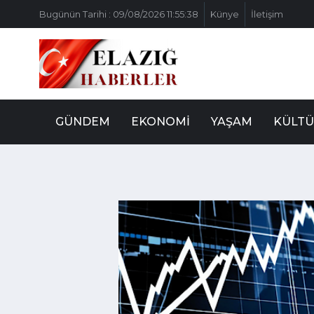
Bugünün Tarihi : 09/08/2026 11:55:38
Künye
İletişim
GÜNDEM
EKONOMI
YAŞAM
KÜLTÜ