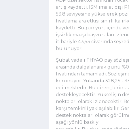
ADP özel sektör istihdamı ocak a
artış kaydetti. ISM imalat dışı 
53,8 seviyesine yükselerek poz
fiyatlamalara etkisi sınırlı kalı
kaydetti. Bugün yurt içinde veri
işsizlik maaşı başvuruları izle
itibariyle 43,53 civarında seyre
bulunuyor.
Şubat vadeli THYAO pay sözleş
arasında dalgalanarak günü %0,2
fiyatından tamamladı. Sözleşme
korunuyor. Yukarıda 328,25 - 33
edilmektedir. Bu dirençlerin ü
destekleyecektir. Yükselişin de
noktaları olarak izlenecektir. B
karşı temkinli yaklaşılabilir. G
destek noktaları olarak görülme
aşağı yönlü baskıyı