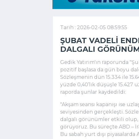
Tarih : 2026-02-05 08:59:55
ŞUBAT VADELI END
DALGALI GÖRÜNÜM
Gedik Yatırım'ın raporunda "Ş
pozitif başlasa da gün boyu dalg
Sözleşmenin dün 15.334 ile 15.6
yüzde 0,40’lık düşüşle 15.427 
raporda şunlar kaydedildi:
"Akşam seansı kapanışı ise uzlaş
seviyesinden gerçekleşti. Sözl
dalgalı görünümler etkili olup, 
görüyoruz. Bu süreçte ABD – İr
Bu sabah yurt dışı piyasalarda A