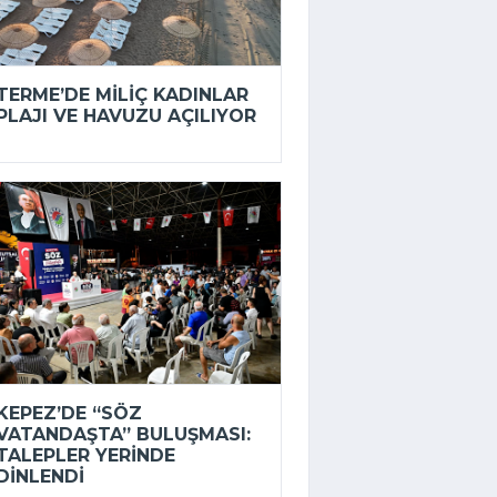
TERME’DE MILIÇ KADINLAR
PLAJI VE HAVUZU AÇILIYOR
KEPEZ’DE “SÖZ
VATANDAŞTA” BULUŞMASI:
TALEPLER YERINDE
DINLENDI