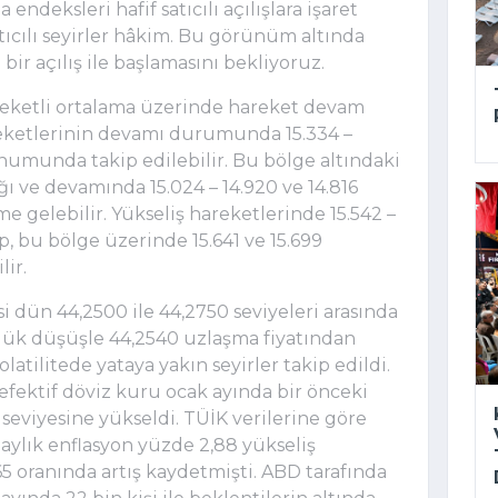
ndeksleri hafif satıcılı açılışlara işaret
atıcılı seyirler hâkim. Bu görünüm altında
 bir açılış ile başlamasını bekliyoruz.
eketli ortalama üzerinde hareket devam
eketlerinin devamı durumunda 15.334 –
onumunda takip edilebilir. Bu bölge altındaki
ığı ve devamında 15.024 – 14.920 ve 14.816
e gelebilir. Yükseliş hareketlerinde 15.542 –
up, bu bölge üzerinde 15.641 ve 15.699
lir.
i dün 44,2500 ile 44,2750 seviyeleri arasında
lük düşüşle 44,2540 uzlaşma fiyatından
tilitede yataya yakın seyirler takip edildi.
 efektif döviz kuru ocak ayında bir önceki
7 seviyesine yükseldi. TÜİK verilerine göre
aylık enflasyon yüzde 2,88 yükseliş
65 oranında artış kaydetmişti. ABD tarafında