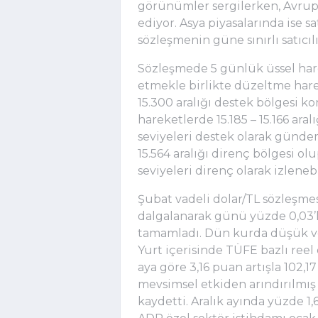
görünümler sergilerken, Avrupa e
ediyor. Asya piyasalarında ise s
sözleşmenin güne sınırlı satıcılı
Sözleşmede 5 günlük üssel har
etmekle birlikte düzeltme har
15.300 aralığı destek bölgesi k
hareketlerde 15.185 – 15.166 aral
seviyeleri destek olarak gündem
15.564 aralığı direnç bölgesi ol
seviyeleri direnç olarak izlenebi
Şubat vadeli dolar/TL sözleşmes
dalgalanarak günü yüzde 0,03’
tamamladı. Dün kurda düşük vola
Yurt içerisinde TÜFE bazlı reel
aya göre 3,16 puan artışla 102,1
mevsimsel etkiden arındırılmış 
kaydetti. Aralık ayında yüzde 1,