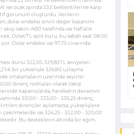
yında 22 bin kişi ile beklentilerin altında
PMI ise ocak ayında 53,5 beklentilerine karşı
itif görünüm oluşturdu. Verilerin
rken, dolar endeksi sınırlı değer kazanımı
 akışı sakin. ABD tarafında ise haftalık
necek. Dolar/TL spot kuru, bu sabah saat 08:00
diyor. Dolar endeksi ise 97,75 civarında
mesi dünü 322,05-329,85TL seviyeleri
'lik bir yükselişle 326,80 uzlaşma
de ortalamaların üzerinde seyirler
0,50 direnç noktaları olarak takip
zerinde kapanışlarda, hareketin devamını
vamında 331,50 - 333,00 - 335,25 direnç
elirtilen dirençler aşılamazsa, yükselişlere
eri çekilmelerde ise 324,25 - 322,00 - 320,00
ktedir. Bu desteklerin altında bir eğim,