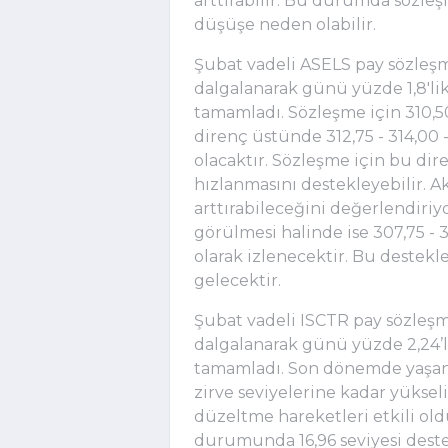
arttırabilir. Bu durumda sözleş
düşüşe neden olabilir.
Şubat vadeli ASELS pay sözleşm
dalgalanarak günü yüzde 1,8'lik
tamamladı. Sözleşme için 310,5
direnç üstünde 312,75 - 314,00 -
olacaktır. Sözleşme için bu dir
hızlanmasını destekleyebilir. A
arttırabileceğini değerlendiriy
görülmesi halinde ise 307,75 - 
olarak izlenecektir. Bu destekl
gelecektir.
Şubat vadeli ISCTR pay sözleşmes
dalgalanarak günü yüzde 2,24’l
tamamladı. Son dönemde yaşanan
zirve seviyelerine kadar yükseli
düzeltme hareketleri etkili o
durumunda 16,96 seviyesi destek