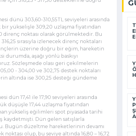
me için 318,25 - 317,50 desteklerine doğru
G
esi dünü 303,60-310,55TL seviyeleri arasında
T
 bir yükselişle 309,20 uzlaşma fiyatından
E
0 direnç noktası olarak görülmektedir. Bu
E
 316,25 sırasıyla izlenecek direnç noktaları
ençlerin üzerine doğru bir eğim, hareketin
ksi durumda, aşağı yönlü baskıyı
oruz. Sözleşmede olası geri çekilmelerin
Y
Ö
305,00 - 304,00 ve 302,75 destek noktaları
H
erin altında ise 300,25 desteği gündeme
i dün 17,41 ile 17,90 seviyeleri arasında
Y
ük düşüşle 17,44 uzlaşma fiyatından
P
Ş
 yükseliş eğilimleri spot piyasada tarihi
A
ş kaydetmişti. Dün gelen satışlarla
ldu. Bugün düzeltme hareketlerinin devamı
 noktası olup, bu seviye altında 16,80 – 16,72