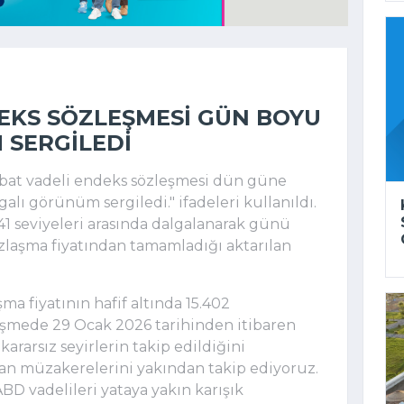
EKS SÖZLEŞMESI GÜN BOYU
 SERGILEDI
ubat vadeli endeks sözleşmesi dün güne
alı görünüm sergiledi." ifadeleri kullanıldı.
41 seviyeleri arasında dalgalanarak günü
uzlaşma fiyatından tamamladığı aktarılan
ma fiyatının hafif altında 15.402
eşmede 29 Ocak 2026 tarihinden itibaren
kararsız seyirlerin takip edildiğini
an müzakerelerini yakından takip ediyoruz.
BD vadelileri yataya yakın karışık