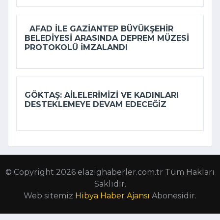
AFAD ILE GAZIANTEP BÜYÜKŞEHIR
BELEDIYESI ARASINDA DEPREM MÜZESI
PROTOKOLÜ IMZALANDI
GÖKTAŞ: AILELERIMIZI VE KADINLARI
DESTEKLEMEYE DEVAM EDECEĞIZ
© Copyright 2026 elazighaberler.com.tr Tüm Hakları
Saklıdır.
Web sitemiz
Hibya Haber Ajansı
Abonesidir.