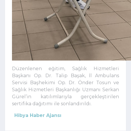
Düzenlenen eğitim, Sağlık Hizmetleri
Başkanı Op. Dr. Talip Başak, İl Ambulans
Servisi Başhekimi Op. Dr. Önder Tosun ve
Sağlık Hizmetleri Başkanlığı Uzmanı Serkan
Gürel’in katılımlarıyla gerçekleştirilen
sertifika dağıtımı ile sonlandırıldı.
Hibya Haber Ajansı