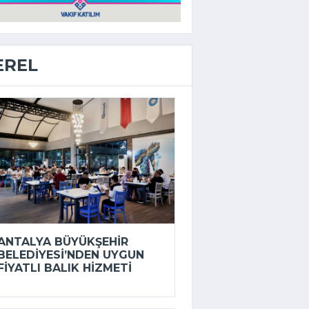
EREL
ANTALYA BÜYÜKŞEHIR
BELEDIYESI’NDEN UYGUN
FIYATLI BALIK HIZMETI