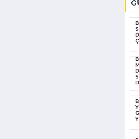
G
B
S
D
Ç
B
M
D
D
B
Y
G
Y