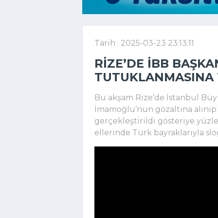
Tarih : 2025-03-23 23:13:11
RIZE’DE İBB BAŞK
TUTUKLANMASINA T
Bu akşam Rize’de İstanbul Büy
İmamoğlu’nun gözaltına alınıp 
gerçekleştirildi gösteriye yüzler
ellerinde Türk bayraklarıyla sl