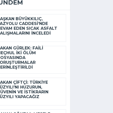
ÜNDEM
AŞKAN BÜYÜKKILIÇ,
AZYOLU CADDESI’NDE
EVAM EDEN SICAK ASFALT
ALIŞMALARINI INCELEDI
AKAN GÜRLEK: FAILI
EÇHUL IKI ÖLÜM
OSYASINDA
SORUŞTURMALAR
ERINLEŞTIRILDI
AKAN ÇIFTÇI: TÜRKIYE
ÜZYILI’NI HUZURUN,
ÜVENIN VE ISTIKRARIN
ÜZYILI YAPACAĞIZ