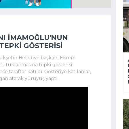
ANI İMAMOĞLU'NUN
EPKI GÖSTERISI
ükşehir Belediye başkanı Ekrem
tutuklanmasına tepki gösterisi
ce taraftar katıldı. Gösteriye katılanlar,
ogan atarak yürüyüş yaptı.