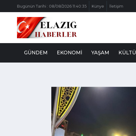
Bugünün Tarihi : 08/08/2026 11:40:35
Künye
İletişim
GÜNDEM
EKONOMI
YAŞAM
KÜLTÜ