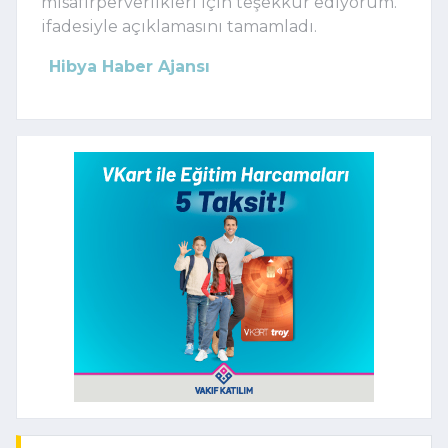
misafirperverlikleri için teşekkür ediyorum."
ifadesiyle açıklamasını tamamladı.
Hibya Haber Ajansı