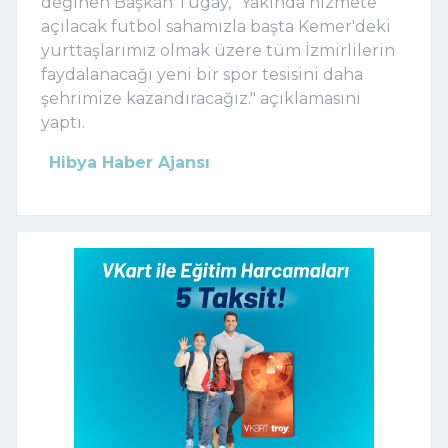
değinen Başkan Tugay, "Yakında hizmete
açılacak futbol sahamızla başta Kemer'deki
yurttaşlarımız olmak üzere tüm İzmirlilerin
faydalanacağı yeni bir spor tesisini daha
şehrimize kazandıracağız." açıklamasını
yaptı.
Hibya Haber Ajansı