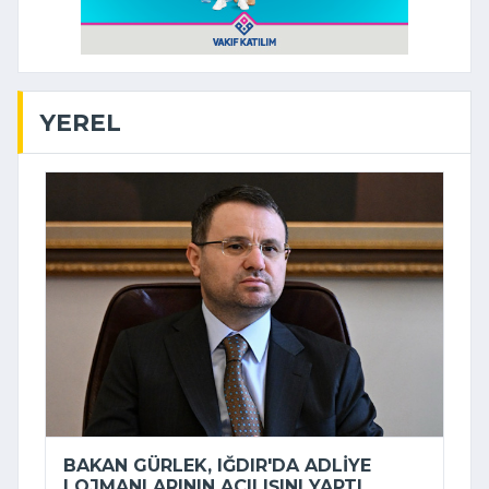
YEREL
BAKAN GÜRLEK, IĞDIR'DA ADLIYE
LOJMANLARININ AÇILIŞINI YAPTI