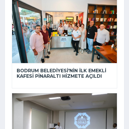
BODRUM BELEDIYESI'NIN ILK EMEKLI
KAFESI PINARALTI HIZMETE AÇILDI