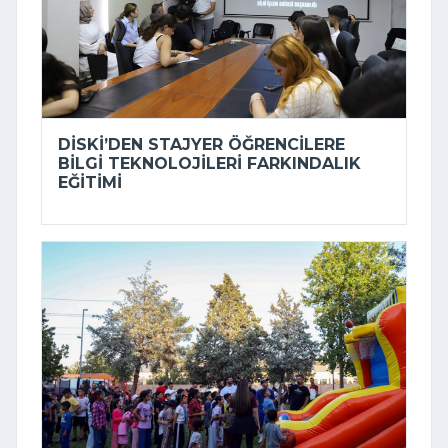
DİSKİ’DEN STAJYER ÖĞRENCILERE
BILGI TEKNOLOJILERI FARKINDALIK
EĞITIMI