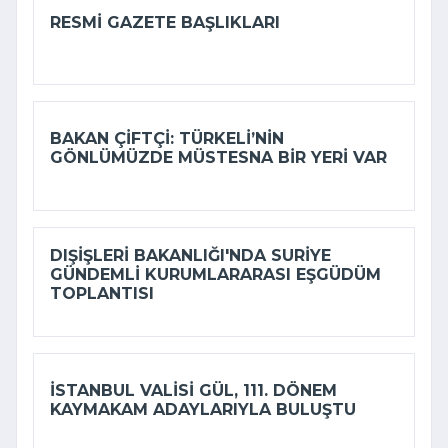
RESMI GAZETE BAŞLIKLARI
BAKAN ÇIFTÇI: TÜRKELI’NIN
GÖNLÜMÜZDE MÜSTESNA BIR YERI VAR
DIŞIŞLERI BAKANLIĞI'NDA SURIYE
GÜNDEMLI KURUMLARARASI EŞGÜDÜM
TOPLANTISI
İSTANBUL VALISI GÜL, 111. DÖNEM
KAYMAKAM ADAYLARIYLA BULUŞTU