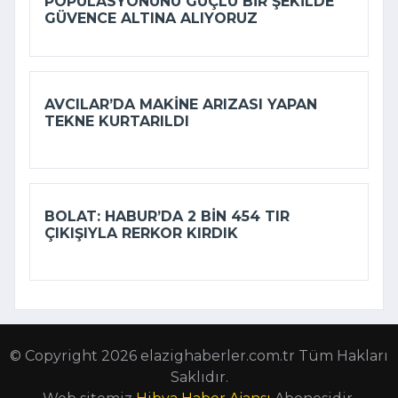
POPÜLASYONUNU GÜÇLÜ BIR ŞEKILDE
GÜVENCE ALTINA ALIYORUZ
AVCILAR’DA MAKINE ARIZASI YAPAN
TEKNE KURTARILDI
BOLAT: HABUR’DA 2 BIN 454 TIR
ÇIKIŞIYLA RERKOR KIRDIK
© Copyright 2026 elazighaberler.com.tr Tüm Hakları
Saklıdır.