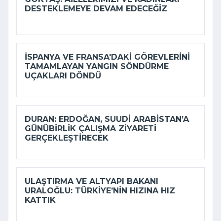
DESTEKLEMEYE DEVAM EDECEĞIZ
İSPANYA VE FRANSA'DAKI GÖREVLERINI
TAMAMLAYAN YANGIN SÖNDÜRME
UÇAKLARI DÖNDÜ
DURAN: ERDOĞAN, SUUDI ARABISTAN’A
GÜNÜBIRLIK ÇALIŞMA ZIYARETI
GERÇEKLEŞTIRECEK
ULAŞTIRMA VE ALTYAPI BAKANI
URALOĞLU: TÜRKIYE’NIN HIZINA HIZ
KATTIK